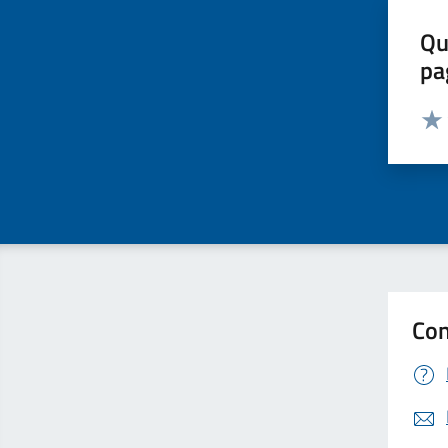
Qu
pa
Valut
Valu
Con