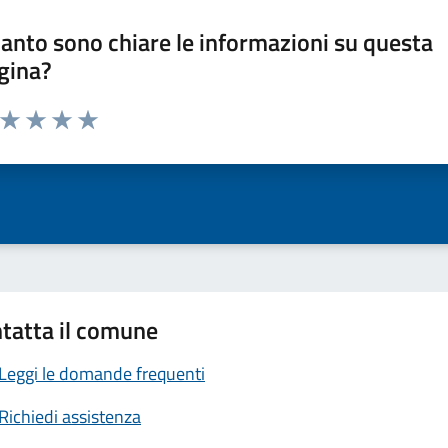
anto sono chiare le informazioni su questa
gina?
a da 1 a 5 stelle la pagina
ta 1 stelle su 5
Valuta 2 stelle su 5
Valuta 3 stelle su 5
Valuta 4 stelle su 5
Valuta 5 stelle su 5
tatta il comune
Leggi le domande frequenti
Richiedi assistenza