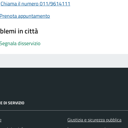
Chiama il numero 011/9614111
Prenota appuntamento
blemi in città
Segnala disservizio
E DI SERVIZIO
e
Giustizia e sicurezza pubblica