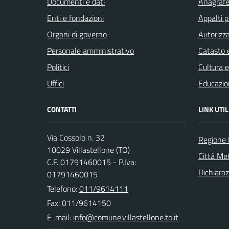
Documenti e dati
Anagrafe 
Enti e fondazioni
Appalti p
Organi di governo
Autorizza
Personale amministrativo
Catasto e
Politici
Cultura 
Uffici
Educazio
CONTATTI
LINK UTIL
Via Cossolo n. 32
Regione
10029 Villastellone (TO)
Città Met
C.F. 01791460015 - P.Iva:
Dichiaraz
01791460015
Telefono:
011/9614111
Fax: 011/9614150
E-mail: