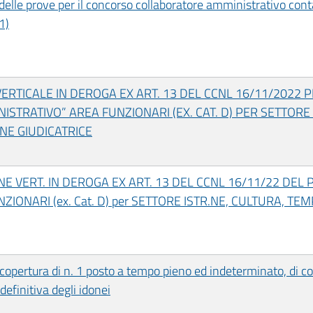
elle prove per il concorso collaboratore amministrativo conta
1)
ERTICALE IN DEROGA EX ART. 13 DEL CCNL 16/11/2022
NISTRATIVO” AREA FUNZIONARI (EX. CAT. D) PER SETTORE
E GIUDICATRICE
E VERT. IN DEROGA EX ART. 13 DEL CCNL 16/11/22 DEL PE
IONARI (ex. Cat. D) per SETTORE ISTR.NE, CULTURA, TE
 copertura di n. 1 posto a tempo pieno ed indeterminato, di co
efinitiva degli idonei