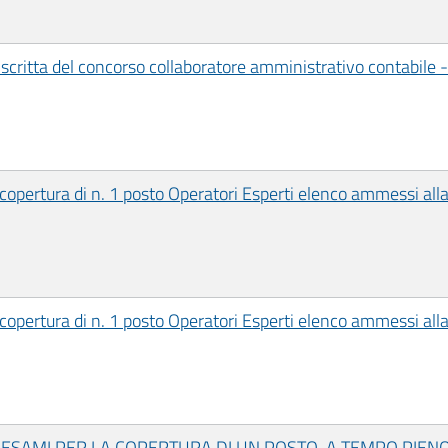
e scritta del concorso collaboratore amministrativo contabile -
 copertura di n. 1 posto Operatori Esperti elenco ammessi all
 copertura di n. 1 posto Operatori Esperti elenco ammessi alla
SAMI PER LA COPERTURA DI UN POSTO, A TEMPO PIENO