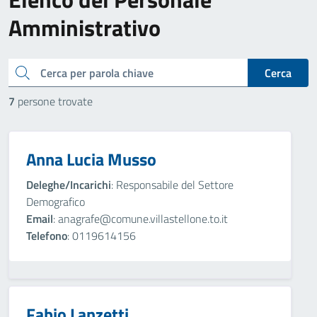
Amministrativo
cerca
Cerca
7
persone trovate
Anna Lucia Musso
Deleghe/Incarichi
: Responsabile del Settore
Demografico
Email
: anagrafe@comune.villastellone.to.it
Telefono
: 0119614156
Fabio Lanzetti