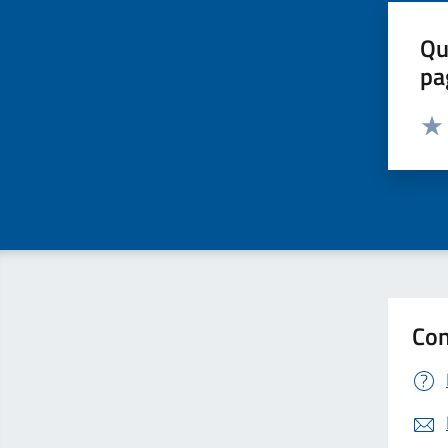
Qu
pa
Valut
Valu
Con