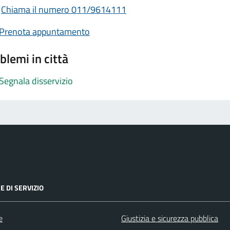
Chiama il numero 011/9614111
Prenota appuntamento
blemi in città
Segnala disservizio
E DI SERVIZIO
e
Giustizia e sicurezza pubblica