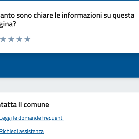
anto sono chiare le informazioni su questa
gina?
a da 1 a 5 stelle la pagina
ta 1 stelle su 5
Valuta 2 stelle su 5
Valuta 3 stelle su 5
Valuta 4 stelle su 5
Valuta 5 stelle su 5
tatta il comune
Leggi le domande frequenti
Richiedi assistenza