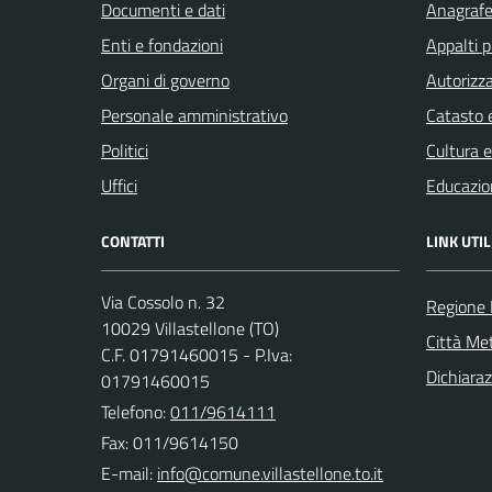
Documenti e dati
Anagrafe 
Enti e fondazioni
Appalti p
Organi di governo
Autorizza
Personale amministrativo
Catasto e
Politici
Cultura 
Uffici
Educazio
CONTATTI
LINK UTIL
Via Cossolo n. 32
Regione
10029 Villastellone (TO)
Città Met
C.F. 01791460015 - P.Iva:
Dichiaraz
01791460015
Telefono:
011/9614111
Fax: 011/9614150
E-mail: