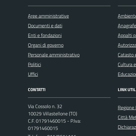
Aree amministrative
Ambient
Documenti e dati
Anagrafe 
Enti e fondazioni
Appalti p
Organi di governo
Autorizza
Personale amministrativo
Catasto e
Politici
Cultura 
Uffici
Educazio
CONTATTI
LINK UTIL
Via Cossolo n. 32
Regione
10029 Villastellone (TO)
Città Met
C.F. 01791460015 - P.Iva:
Dichiaraz
01791460015