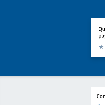
Qu
pa
Valut
Valu
Con