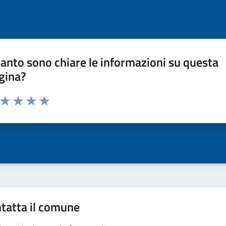
anto sono chiare le informazioni su questa
gina?
a da 1 a 5 stelle la pagina
ta 1 stelle su 5
Valuta 2 stelle su 5
Valuta 3 stelle su 5
Valuta 4 stelle su 5
Valuta 5 stelle su 5
tatta il comune