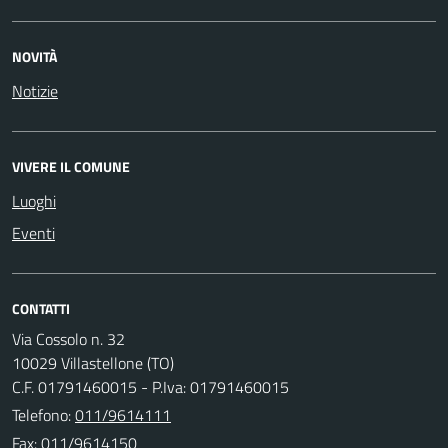
NOVITÀ
Notizie
VIVERE IL COMUNE
Luoghi
Eventi
CONTATTI
Via Cossolo n. 32
10029 Villastellone (TO)
C.F. 01791460015 - P.Iva: 01791460015
Telefono:
011/9614111
Fax: 011/9614150