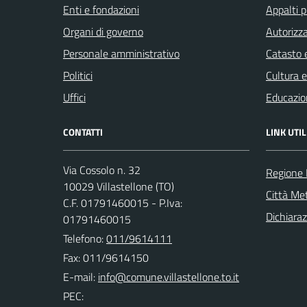
Enti e fondazioni
Appalti p
Organi di governo
Autorizza
Personale amministrativo
Catasto e
Politici
Cultura 
Uffici
Educazio
CONTATTI
LINK UTIL
Via Cossolo n. 32
Regione
10029 Villastellone (TO)
Città Met
C.F. 01791460015 - P.Iva:
Dichiaraz
01791460015
Telefono:
011/9614111
Fax: 011/9614150
E-mail:
PEC: