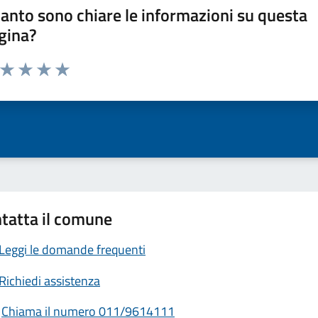
anto sono chiare le informazioni su questa
gina?
a da 1 a 5 stelle la pagina
ta 1 stelle su 5
Valuta 2 stelle su 5
Valuta 3 stelle su 5
Valuta 4 stelle su 5
Valuta 5 stelle su 5
tatta il comune
Leggi le domande frequenti
Richiedi assistenza
Chiama il numero 011/9614111