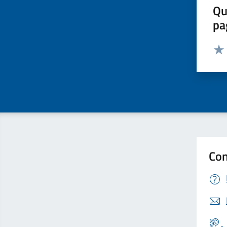
Qu
pa
Valut
Valu
Con