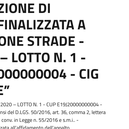
IONE DI
FINALIZZATA A
ONE STRADE -
 LOTTO N. 1 -
000000004 - CIG
E”
020 – LOTTO N. 1 - CUP E19J20000000004 -
si del D.LGS. 50/2016, art. 36, comma 2, lettera
 conv. in Legge n. 55/2016 e s.m.i.. -
zata all’affidamento dell’appalto.