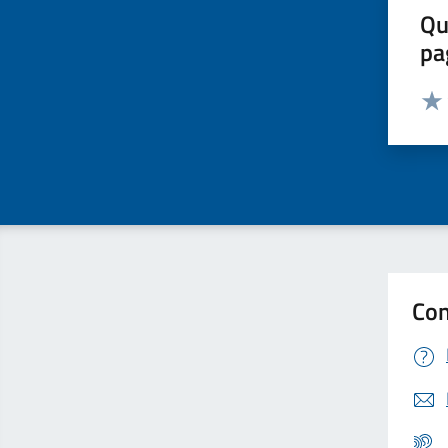
Qu
pa
Valut
Valu
Con