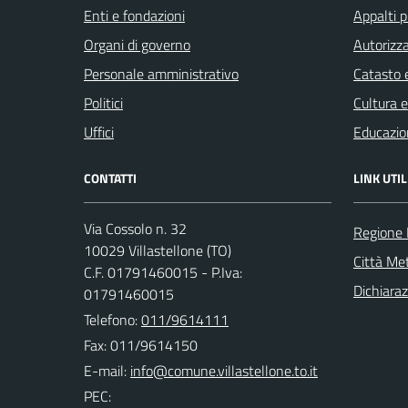
Enti e fondazioni
Appalti p
Organi di governo
Autorizza
Personale amministrativo
Catasto e
Politici
Cultura 
Uffici
Educazio
CONTATTI
LINK UTIL
Via Cossolo n. 32
Regione
10029 Villastellone (TO)
Città Met
C.F. 01791460015 - P.Iva:
Dichiaraz
01791460015
Telefono:
011/9614111
Fax: 011/9614150
E-mail:
PEC: