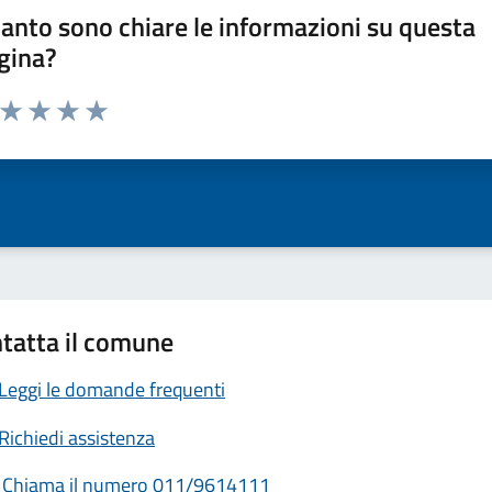
anto sono chiare le informazioni su questa
gina?
a da 1 a 5 stelle la pagina
ta 1 stelle su 5
Valuta 2 stelle su 5
Valuta 3 stelle su 5
Valuta 4 stelle su 5
Valuta 5 stelle su 5
tatta il comune
Leggi le domande frequenti
Richiedi assistenza
Chiama il numero 011/9614111