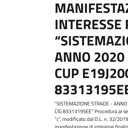
MANIFESTAZ
INTERESSE 
“SISTEMAZI
ANNO 2020 –
CUP E19J20
83313195E
“SISTEMAZIONE STRADE - ANNO 2
CIG 83313195EE” Procedura ai sen
“c”, modificato dal D.L. n. 32/2019
manifestazione di interesse finaliz