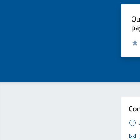
Qu
pa
Valut
Valu
Con