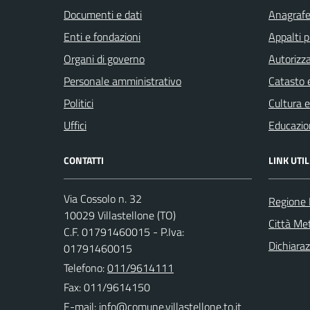
Documenti e dati
Anagrafe 
Enti e fondazioni
Appalti p
Organi di governo
Autorizza
Personale amministrativo
Catasto e
Politici
Cultura 
Uffici
Educazio
CONTATTI
LINK UTIL
Via Cossolo n. 32
Regione
10029 Villastellone (TO)
Città Met
C.F. 01791460015 - P.Iva:
Dichiaraz
01791460015
Telefono:
011/9614111
Fax: 011/9614150
E-mail: