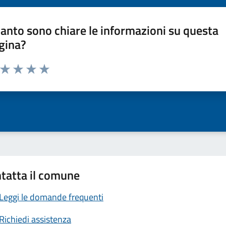
anto sono chiare le informazioni su questa
gina?
a da 1 a 5 stelle la pagina
ta 1 stelle su 5
Valuta 2 stelle su 5
Valuta 3 stelle su 5
Valuta 4 stelle su 5
Valuta 5 stelle su 5
tatta il comune
Leggi le domande frequenti
Richiedi assistenza