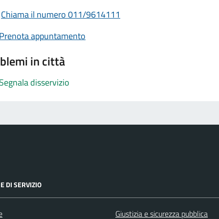
Chiama il numero 011/9614111
Prenota appuntamento
blemi in città
Segnala disservizio
E DI SERVIZIO
e
Giustizia e sicurezza pubblica