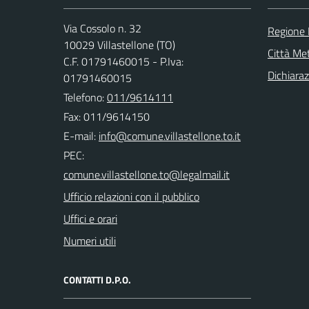
Via Cossolo n. 32
Regione
10029 Villastellone (TO)
Città Met
C.F. 01791460015 - P.Iva:
Dichiaraz
01791460015
Telefono:
011/9614111
Fax: 011/9614150
E-mail:
PEC:
Ufficio relazioni con il pubblico
Uffici e orari
Numeri utili
CONTATTI D.P.O.