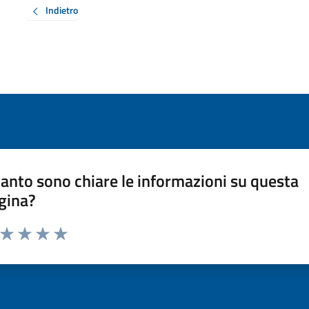
Indietro
anto sono chiare le informazioni su questa
gina?
a da 1 a 5 stelle la pagina
ta 1 stelle su 5
Valuta 2 stelle su 5
Valuta 3 stelle su 5
Valuta 4 stelle su 5
Valuta 5 stelle su 5