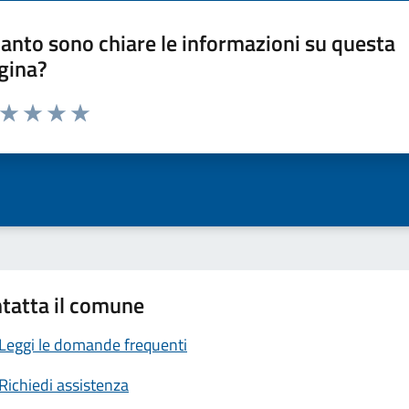
anto sono chiare le informazioni su questa
gina?
a da 1 a 5 stelle la pagina
ta 1 stelle su 5
Valuta 2 stelle su 5
Valuta 3 stelle su 5
Valuta 4 stelle su 5
Valuta 5 stelle su 5
tatta il comune
Leggi le domande frequenti
Richiedi assistenza