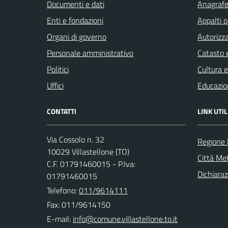
Documenti e dati
Anagrafe 
Enti e fondazioni
Appalti p
Organi di governo
Autorizza
Personale amministrativo
Catasto e
Politici
Cultura 
Uffici
Educazio
CONTATTI
LINK UTIL
Via Cossolo n. 32
Regione
10029 Villastellone (TO)
Città Met
C.F. 01791460015 - P.Iva:
Dichiaraz
01791460015
Telefono:
011/9614111
Fax: 011/9614150
E-mail: