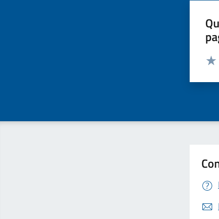
Qu
pa
Valut
Valu
Con