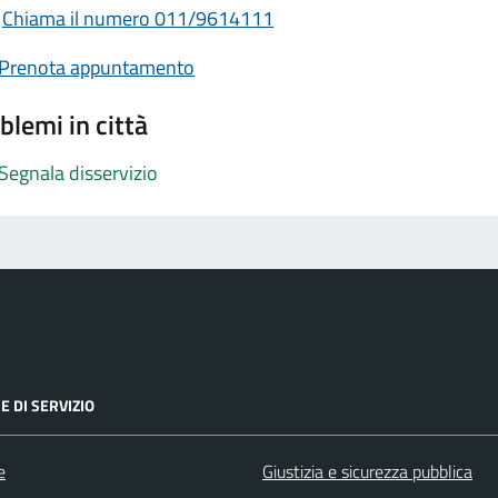
Chiama il numero 011/9614111
Prenota appuntamento
blemi in città
Segnala disservizio
E DI SERVIZIO
e
Giustizia e sicurezza pubblica