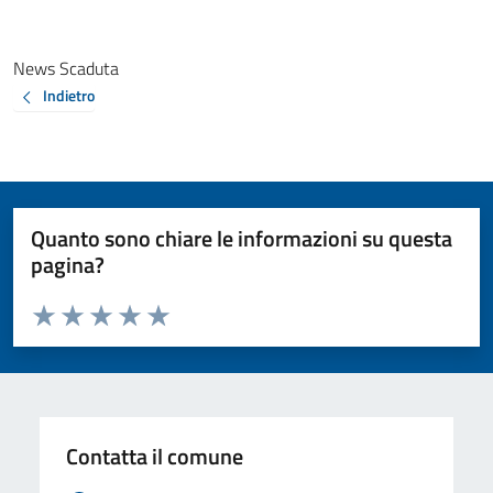
News Scaduta
Indietro
Quanto sono chiare le informazioni su questa
pagina?
Valuta da 1 a 5 stelle la pagina
Valuta 1 stelle su 5
Valuta 2 stelle su 5
Valuta 3 stelle su 5
Valuta 4 stelle su 5
Valuta 5 stelle su 5
Contatta il comune