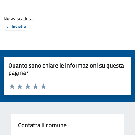
News Scaduta
Indietro
Quanto sono chiare le informazioni su questa
pagina?
Valuta da 1 a 5 stelle la pagina
Valuta 1 stelle su 5
Valuta 2 stelle su 5
Valuta 3 stelle su 5
Valuta 4 stelle su 5
Valuta 5 stelle su 5
Contatta il comune