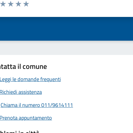
a da 1 a 5 stelle la pagina
ta 1 stelle su 5
Valuta 2 stelle su 5
Valuta 3 stelle su 5
Valuta 4 stelle su 5
Valuta 5 stelle su 5
tatta il comune
Leggi le domande frequenti
Richiedi assistenza
Chiama il numero 011/9614111
Prenota appuntamento