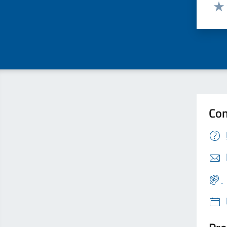
Valut
Valu
Con