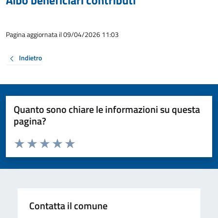
Albo beneficiari contributi
Pagina aggiornata il 09/04/2026 11:03
Indietro
Quanto sono chiare le informazioni su questa
pagina?
Valuta da 1 a 5 stelle la pagina
Valuta 1 stelle su 5
Valuta 2 stelle su 5
Valuta 3 stelle su 5
Valuta 4 stelle su 5
Valuta 5 stelle su 5
Contatta il comune