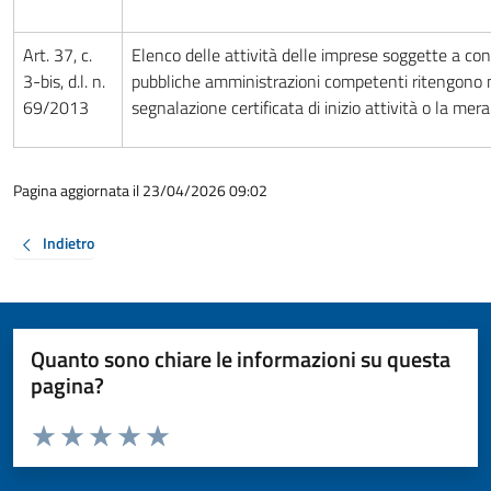
Art. 37, c.
Elenco delle attività delle imprese soggette a cont
3-bis, d.l. n.
pubbliche amministrazioni competenti ritengono ne
69/2013
segnalazione certificata di inizio attività o la me
Pagina aggiornata il 23/04/2026 09:02
Indietro
Quanto sono chiare le informazioni su questa
pagina?
Valuta da 1 a 5 stelle la pagina
Valuta 1 stelle su 5
Valuta 2 stelle su 5
Valuta 3 stelle su 5
Valuta 4 stelle su 5
Valuta 5 stelle su 5