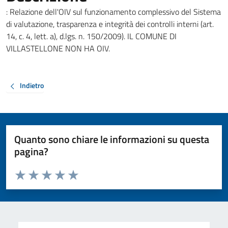
: Relazione dell'OIV sul funzionamento complessivo del Sistema
di valutazione, trasparenza e integrità dei controlli interni (art.
14, c. 4, lett. a), d.lgs. n. 150/2009). IL COMUNE DI
VILLASTELLONE NON HA OIV.
Indietro
Quanto sono chiare le informazioni su questa
pagina?
Valuta da 1 a 5 stelle la pagina
Valuta 1 stelle su 5
Valuta 2 stelle su 5
Valuta 3 stelle su 5
Valuta 4 stelle su 5
Valuta 5 stelle su 5