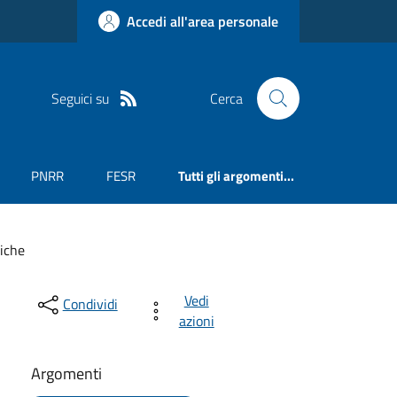
Accedi all'area personale
Seguici su
Cerca
PNRR
FESR
Tutti gli argomenti...
iche
Vedi
Condividi
azioni
Argomenti