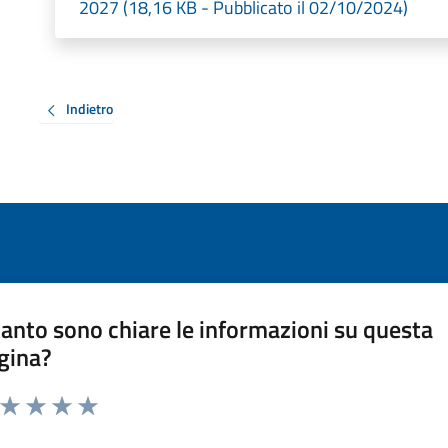
2027 (18,16 KB - Pubblicato il 02/10/2024)
Indietro
anto sono chiare le informazioni su questa
gina?
a da 1 a 5 stelle la pagina
ta 1 stelle su 5
Valuta 2 stelle su 5
Valuta 3 stelle su 5
Valuta 4 stelle su 5
Valuta 5 stelle su 5