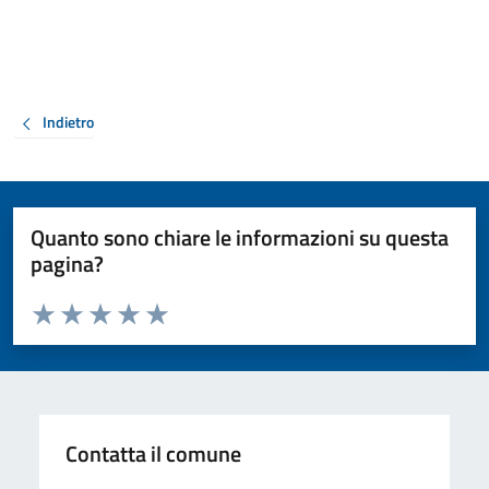
Indietro
Quanto sono chiare le informazioni su questa
pagina?
Valuta da 1 a 5 stelle la pagina
Valuta 1 stelle su 5
Valuta 2 stelle su 5
Valuta 3 stelle su 5
Valuta 4 stelle su 5
Valuta 5 stelle su 5
Contatta il comune