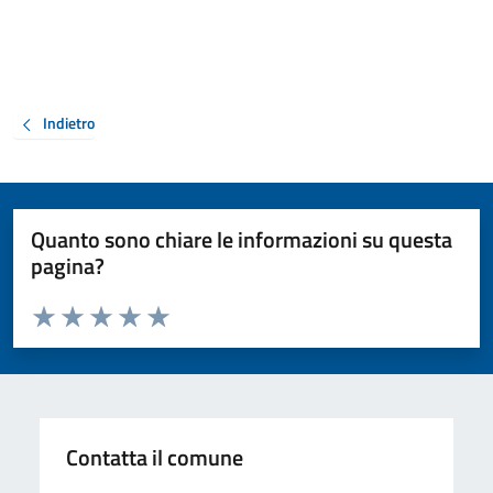
Indietro
Quanto sono chiare le informazioni su questa
pagina?
Valuta da 1 a 5 stelle la pagina
Valuta 1 stelle su 5
Valuta 2 stelle su 5
Valuta 3 stelle su 5
Valuta 4 stelle su 5
Valuta 5 stelle su 5
Contatta il comune