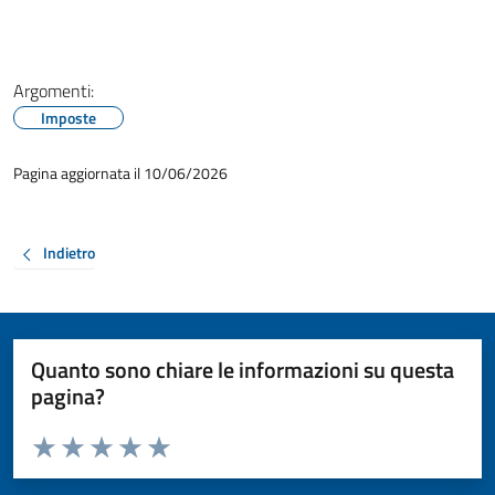
Argomenti:
Imposte
Pagina aggiornata il 10/06/2026
Indietro
Quanto sono chiare le informazioni su questa
pagina?
Valuta da 1 a 5 stelle la pagina
Valuta 1 stelle su 5
Valuta 2 stelle su 5
Valuta 3 stelle su 5
Valuta 4 stelle su 5
Valuta 5 stelle su 5