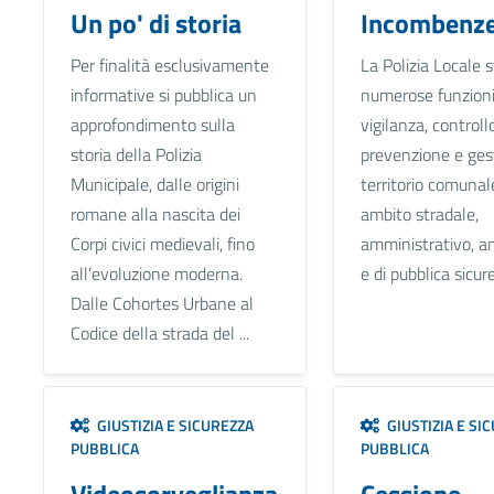
Un po' di storia
Incombenz
Per finalità esclusivamente
La Polizia Locale 
informative si pubblica un
numerose funzioni
approfondimento sulla
vigilanza, controllo
storia della Polizia
prevenzione e ges
Municipale, dalle origini
territorio comunale
romane alla nascita dei
ambito stradale,
Corpi civici medievali, fino
amministrativo, a
all’evoluzione moderna.
e di pubblica sicur
Dalle Cohortes Urbane al
Codice della strada del ...
GIUSTIZIA E SICUREZZA
GIUSTIZIA E SI
PUBBLICA
PUBBLICA
Videosorveglianza
Cessione