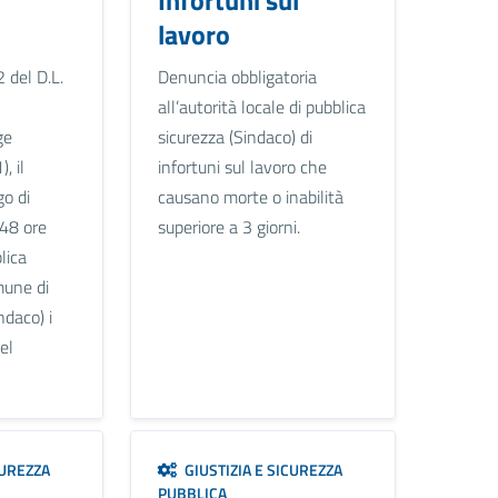
lavoro
2 del D.L.
Denuncia obbligatoria
all’autorità locale di pubblica
ge
sicurezza (Sindaco) di
, il
infortuni sul lavoro che
go di
causano morte o inabilità
48 ore
superiore a 3 giorni.
lica
mune di
ndaco) i
del
CUREZZA
GIUSTIZIA E SICUREZZA
PUBBLICA