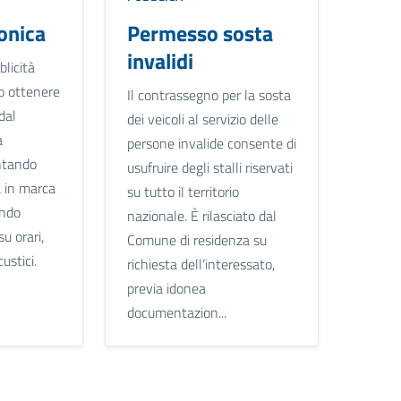
fonica
Permesso sosta
invalidi
blicità
o ottenere
Il contrassegno per la sosta
dal
dei veicoli al servizio delle
a
persone invalide consente di
ntando
usufruire degli stalli riservati
 in marca
su tutto il territorio
ando
nazionale. È rilasciato dal
su orari,
Comune di residenza su
ustici.
richiesta dell’interessato,
previa idonea
documentazion...