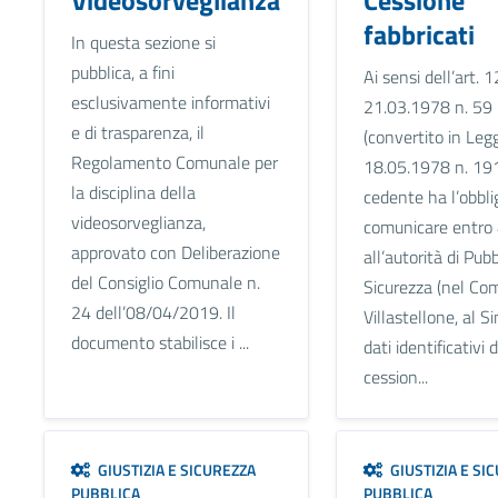
fabbricati
In questa sezione si
pubblica, a fini
Ai sensi dell’art. 1
esclusivamente informativi
21.03.1978 n. 59
e di trasparenza, il
(convertito in Leg
Regolamento Comunale per
18.05.1978 n. 191)
la disciplina della
cedente ha l’obbli
videosorveglianza,
comunicare entro 
approvato con Deliberazione
all’autorità di Pubb
del Consiglio Comunale n.
Sicurezza (nel Co
24 dell’08/04/2019. Il
Villastellone, al Si
documento stabilisce i ...
dati identificativi 
cession...
GIUSTIZIA E SICUREZZA
GIUSTIZIA E SI
PUBBLICA
PUBBLICA