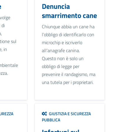
e
Denuncia
smarrimento cane
svolge
 di
Chiunque abbia un cane ha
,
l’obbligo di identificarlo con
tione sul
microchip e iscriverlo
, in
all’anagrafe canina.
Questo non è solo un
mbientale
obbligo di legge per
ezza.
prevenire il randagismo, ma
una tutela per i proprietari.
CUREZZA
GIUSTIZIA E SICUREZZA
PUBBLICA
Infortuni sul